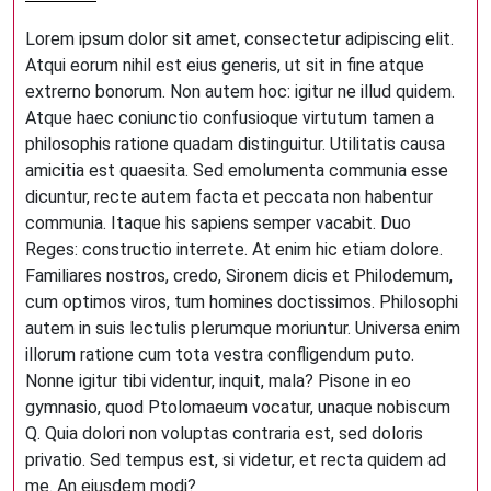
Lorem ipsum dolor sit amet, consectetur adipiscing elit.
Atqui eorum nihil est eius generis, ut sit in fine atque
extrerno bonorum. Non autem hoc: igitur ne illud quidem.
Atque haec coniunctio confusioque virtutum tamen a
philosophis ratione quadam distinguitur. Utilitatis causa
amicitia est quaesita. Sed emolumenta communia esse
dicuntur, recte autem facta et peccata non habentur
communia. Itaque his sapiens semper vacabit. Duo
Reges: constructio interrete. At enim hic etiam dolore.
Familiares nostros, credo, Sironem dicis et Philodemum,
cum optimos viros, tum homines doctissimos. Philosophi
autem in suis lectulis plerumque moriuntur. Universa enim
illorum ratione cum tota vestra confligendum puto.
Nonne igitur tibi videntur, inquit, mala? Pisone in eo
gymnasio, quod Ptolomaeum vocatur, unaque nobiscum
Q. Quia dolori non voluptas contraria est, sed doloris
privatio. Sed tempus est, si videtur, et recta quidem ad
me. An eiusdem modi?