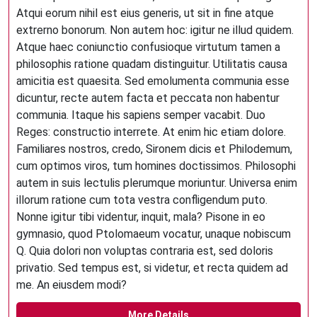
Atqui eorum nihil est eius generis, ut sit in fine atque
extrerno bonorum. Non autem hoc: igitur ne illud quidem.
Atque haec coniunctio confusioque virtutum tamen a
philosophis ratione quadam distinguitur. Utilitatis causa
amicitia est quaesita. Sed emolumenta communia esse
dicuntur, recte autem facta et peccata non habentur
communia. Itaque his sapiens semper vacabit. Duo
Reges: constructio interrete. At enim hic etiam dolore.
Familiares nostros, credo, Sironem dicis et Philodemum,
cum optimos viros, tum homines doctissimos. Philosophi
autem in suis lectulis plerumque moriuntur. Universa enim
illorum ratione cum tota vestra confligendum puto.
Nonne igitur tibi videntur, inquit, mala? Pisone in eo
gymnasio, quod Ptolomaeum vocatur, unaque nobiscum
Q. Quia dolori non voluptas contraria est, sed doloris
privatio. Sed tempus est, si videtur, et recta quidem ad
me. An eiusdem modi?
More Details