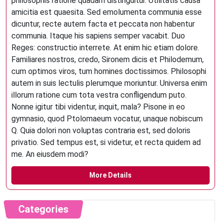
philosophis ratione quadam distinguitur. Utilitatis causa
amicitia est quaesita. Sed emolumenta communia esse
dicuntur, recte autem facta et peccata non habentur
communia. Itaque his sapiens semper vacabit. Duo
Reges: constructio interrete. At enim hic etiam dolore.
Familiares nostros, credo, Sironem dicis et Philodemum,
cum optimos viros, tum homines doctissimos. Philosophi
autem in suis lectulis plerumque moriuntur. Universa enim
illorum ratione cum tota vestra confligendum puto.
Nonne igitur tibi videntur, inquit, mala? Pisone in eo
gymnasio, quod Ptolomaeum vocatur, unaque nobiscum
Q. Quia dolori non voluptas contraria est, sed doloris
privatio. Sed tempus est, si videtur, et recta quidem ad
me. An eiusdem modi?
More Details
Categories