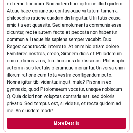
extrerno bonorum. Non autem hoc: igitur ne illud quidem.
Atque haec coniunctio confusioque virtutum tamen a
philosophis ratione quadam distinguitur. Utilitatis causa
amicitia est quaesita. Sed emolumenta communia esse
dicuntur, recte autem facta et peccata non habentur
communia. Itaque his sapiens semper vacabit. Duo
Reges: constructio interrete. At enim hic etiam dolore.
Familiares nostros, credo, Sironem dicis et Philodemum,
cum optimos viros, tum homines doctissimos. Philosophi
autem in suis lectulis plerumque moriuntur. Universa enim
illorum ratione cum tota vestra confligendum puto.
Nonne igitur tibi videntur, inquit, mala? Pisone in eo
gymnasio, quod Ptolomaeum vocatur, unaque nobiscum
Q. Quia dolori non voluptas contraria est, sed doloris
privatio. Sed tempus est, si videtur, et recta quidem ad
me. An eiusdem modi?
More Details