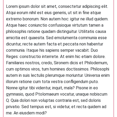
Lorem ipsum dolor sit amet, consectetur adipiscing elit.
Atqui eorum nihil est eius generis, ut sit in fine atque
extrerno bonorum. Non autem hoc: igitur ne illud quidem.
Atque haec coniunctio confusioque virtutum tamen a
philosophis ratione quadam distinguitur. Utilitatis causa
amicitia est quaesita. Sed emolumenta communia esse
dicuntur, recte autem facta et peccata non habentur
communia. Itaque his sapiens semper vacabit. Duo
Reges: constructio interrete. At enim hic etiam dolore.
Familiares nostros, credo, Sironem dicis et Philodemum,
cum optimos viros, tum homines doctissimos. Philosophi
autem in suis lectulis plerumque moriuntur. Universa enim
illorum ratione cum tota vestra confligendum puto.
Nonne igitur tibi videntur, inquit, mala? Pisone in eo
gymnasio, quod Ptolomaeum vocatur, unaque nobiscum
Q. Quia dolori non voluptas contraria est, sed doloris
privatio. Sed tempus est, si videtur, et recta quidem ad
me. An eiusdem modi?