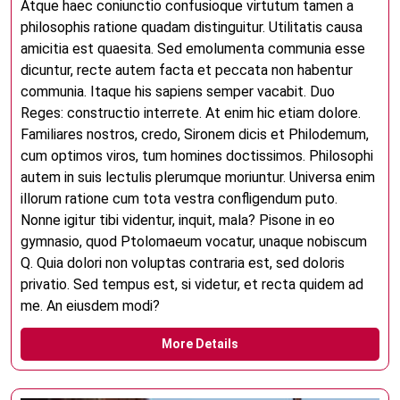
Atque haec coniunctio confusioque virtutum tamen a
philosophis ratione quadam distinguitur. Utilitatis causa
amicitia est quaesita. Sed emolumenta communia esse
dicuntur, recte autem facta et peccata non habentur
communia. Itaque his sapiens semper vacabit. Duo
Reges: constructio interrete. At enim hic etiam dolore.
Familiares nostros, credo, Sironem dicis et Philodemum,
cum optimos viros, tum homines doctissimos. Philosophi
autem in suis lectulis plerumque moriuntur. Universa enim
illorum ratione cum tota vestra confligendum puto.
Nonne igitur tibi videntur, inquit, mala? Pisone in eo
gymnasio, quod Ptolomaeum vocatur, unaque nobiscum
Q. Quia dolori non voluptas contraria est, sed doloris
privatio. Sed tempus est, si videtur, et recta quidem ad
me. An eiusdem modi?
More Details