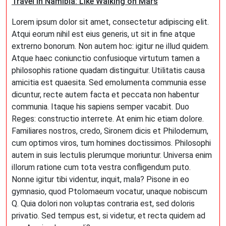
Travel in Namibia: Like Walking on Mars
Lorem ipsum dolor sit amet, consectetur adipiscing elit.
Atqui eorum nihil est eius generis, ut sit in fine atque
extrerno bonorum. Non autem hoc: igitur ne illud quidem.
Atque haec coniunctio confusioque virtutum tamen a
philosophis ratione quadam distinguitur. Utilitatis causa
amicitia est quaesita. Sed emolumenta communia esse
dicuntur, recte autem facta et peccata non habentur
communia. Itaque his sapiens semper vacabit. Duo
Reges: constructio interrete. At enim hic etiam dolore.
Familiares nostros, credo, Sironem dicis et Philodemum,
cum optimos viros, tum homines doctissimos. Philosophi
autem in suis lectulis plerumque moriuntur. Universa enim
illorum ratione cum tota vestra confligendum puto.
Nonne igitur tibi videntur, inquit, mala? Pisone in eo
gymnasio, quod Ptolomaeum vocatur, unaque nobiscum
Q. Quia dolori non voluptas contraria est, sed doloris
privatio. Sed tempus est, si videtur, et recta quidem ad