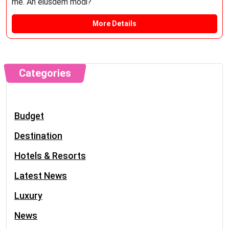
me. An eiusdem modi?
More Details
Categories
Budget
Destination
Hotels & Resorts
Latest News
Luxury
News