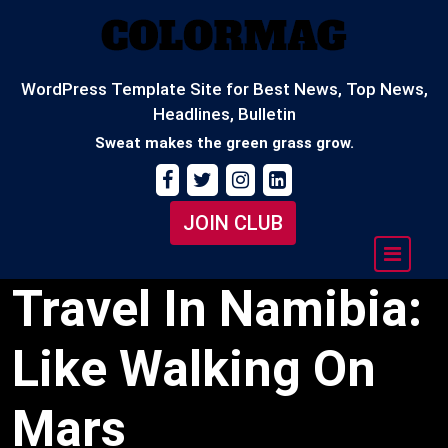
Skip
to
content
WordPress Template Site for Best News, Top News,
Headlines, Bulletin
Sweat makes the green grass grow.
JOIN CLUB
Travel In Namibia:
Like Walking On
Mars