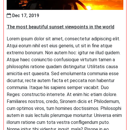
Dec 17, 2019
The most beautiful sunset viewpoints in the world
Lorem ipsum dolor sit amet, consectetur adipiscing elit.
Atqui eorum nihil est eius generis, ut sit in fine atque
extrerno bonorum. Non autem hoc: igitur ne illud quidem.
Atque haec coniunctio confusioque virtutum tamen a
philosophis ratione quadam distinguitur. Utilitatis causa
amicitia est quaesita. Sed emolumenta communia esse
dicuntur, recte autem facta et peccata non habentur
communia. Itaque his sapiens semper vacabit. Duo
Reges: constructio interrete. At enim hic etiam dolore.
Familiares nostros, credo, Sironem dicis et Philodemum,
cum optimos viros, tum homines doctissimos. Philosophi
autem in suis lectulis plerumque moriuntur. Universa enim
illorum ratione cum tota vestra confligendum puto.
Nonne igitur tibi videntur, inquit, mala? Pisone in eo