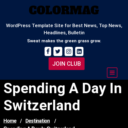
Skip
to
content
WordPress Template Site for Best News, Top News,
Headlines, Bulletin
Sweat makes the green grass grow.
JOIN CLUB
Spending A Day In
Switzerland
Home
/
Destination
/