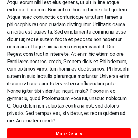
Atqui eorum nihil est eius generis, ut sit in fine atque
extrerno bonorum. Non autem hoc: igitur ne illud quidem.
Atque haec coniunctio confusioque virtutum tamen a
philosophis ratione quadam distinguitur. Utilitatis causa
amicitia est quaesita. Sed emolumenta communia esse
dicuntur, recte autem facta et peccata non habentur
communia. Itaque his sapiens semper vacabit. Duo
Reges: constructio interrete. At enim hic etiam dolore.
Familiares nostros, credo, Sironem dicis et Philodemum,
cum optimos viros, tum homines doctissimos. Philosophi
autem in suis lectulis plerumque moriuntur. Universa enim
illorum ratione cum tota vestra confligendum puto.
Nonne igitur tibi videntur, inquit, mala? Pisone in eo
gymnasio, quod Ptolomaeum vocatur, unaque nobiscum
Q. Quia dolori non voluptas contraria est, sed doloris
privatio. Sed tempus est, si videtur, et recta quidem ad
me. An eiusdem modi?
More Details